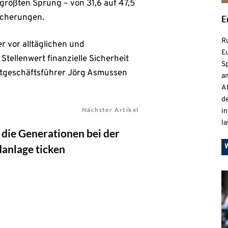
größten Sprung – von 31,6 auf 47,5
icherungen.
E
R
 vor alltäglichen und
Eu
Stellenwert finanzielle Sicherheit
S
ptgeschäftsführer Jörg Asmussen
a
At
de
Nächster Artikel
in
la
die Generationen bei der
anlage ticken