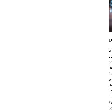
D
We
o
pr
H
ü
We
Ha
La
In
Fa
S