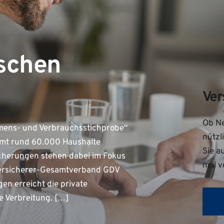
tschen
ONLI
Ver
Ob Ne
ommens- und Verbrauchsstichprobe“
nützl
samt rund 60.000 Haushalte
Sie a
icherungen stehen dabei im Fokus
mal v
Versicherer-Gesamtverband GDV
en erreicht die private
te Verbreitung. […]