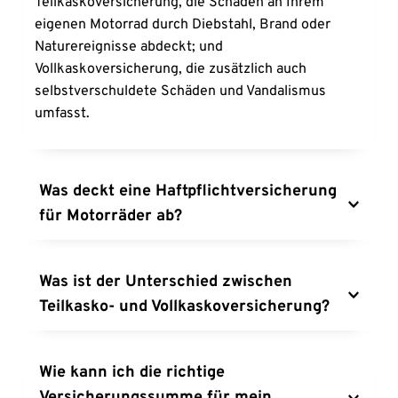
Teilkaskoversicherung, die Schäden an Ihrem 
eigenen Motorrad durch Diebstahl, Brand oder 
Naturereignisse abdeckt; und 
Vollkaskoversicherung, die zusätzlich auch 
selbstverschuldete Schäden und Vandalismus 
umfasst.
Was deckt eine Haftpflichtversicherung 
für Motorräder ab?
Die Haftpflichtversicherung übernimmt die Kosten 
für Schäden, die Sie mit Ihrem Motorrad anderen 
Was ist der Unterschied zwischen 
Personen oder deren Eigentum zufügen. Dies 
Teilkasko- und Vollkaskoversicherung?
umfasst sowohl Personenschäden als auch 
Sachschäden und ist gesetzlich vorgeschrieben.
Die Teilkaskoversicherung deckt Schäden an Ihrem 
eigenen Motorrad ab, die durch bestimmte 
Wie kann ich die richtige 
Ereignisse wie Diebstahl, Brand, Sturm oder 
Versicherungssumme für mein 