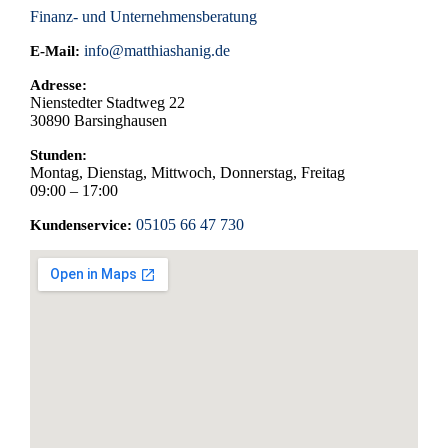
Leistungen variieren je nach Anbieter und Vertrag.
Finanz- und Unternehmensberatung
info@matthiashanig.de
E-Mail:
Adresse:
Nienstedter Stadtweg 22
30890
Barsinghausen
Stunden:
Montag, Dienstag, Mittwoch, Donnerstag, Freitag
09:00 – 17:00
05105 66 47 730
Kundenservice: