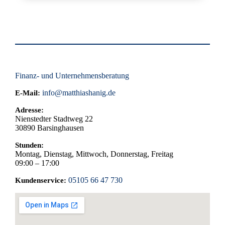
Ja, es gibt spezielle Versicherungen für E-Bikes, 
die zusätzliche Risiken wie Batteriedefekte oder 
höhere Diebstahlrisiken abdecken können.
Finanz- und Unternehmensberatung
info@matthiashanig.de
E-Mail:
Adresse:
Nienstedter Stadtweg 22
30890
Barsinghausen
Stunden:
Montag, Dienstag, Mittwoch, Donnerstag, Freitag
09:00 – 17:00
05105 66 47 730
Kundenservice: