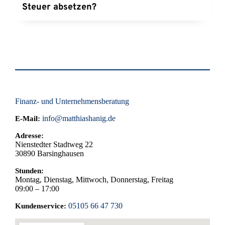
das Risiko für einen Krankheitsfall bestimmt. Bei 
Steuer absetzen?
Vorerkrankungen müssen Sie mit höheren Prämien 
oder Leistungsausschlüssen rechnen. Teilweise 
Als sozialversicherungspflichtiger Arbeitnehmer 
werden auch Krankenhauszusatzversicherungen 
können Sie die Beiträge zur privaten 
ohne Gesundheitsprüfung angeboten.
Krankenzusatzversicherung grundsätzlich als 
Vorsorgeaufwendungen im Rahmen der 
gesetzlichen Höchstbeträge absetzen.
Finanz- und Unternehmensberatung
info@matthiashanig.de
E-Mail:
Adresse:
Nienstedter Stadtweg 22
30890
Barsinghausen
Stunden:
Montag, Dienstag, Mittwoch, Donnerstag, Freitag
09:00 – 17:00
05105 66 47 730
Kundenservice: