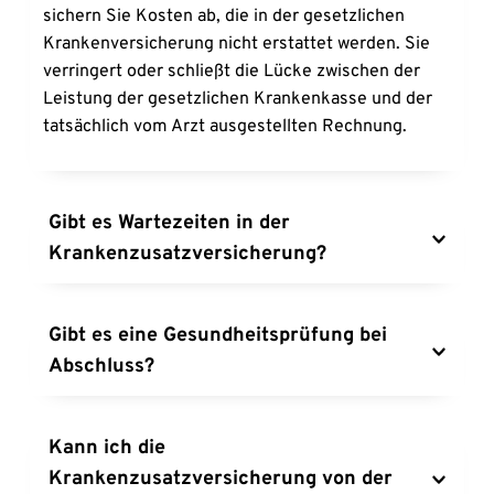
sichern Sie Kosten ab, die in der gesetzlichen 
Krankenversicherung nicht erstattet werden. Sie 
verringert oder schließt die Lücke zwischen der 
Leistung der gesetzlichen Krankenkasse und der 
tatsächlich vom Arzt ausgestellten Rechnung.
Gibt es Wartezeiten in der 
Krankenzusatzversicherung?
Bevor Sie erstmals Leistungen aus der privaten 
Krankenzusatzversicherung empfangen können, 
Gibt es eine Gesundheitsprüfung bei 
müssen Sie nach dem Abschluss eine bestimmte 
Abschluss?
Zeit warten. Diese Wartezeit beträgt bei den 
meisten Anbietern drei Monate, für ausgewählte 
In der Regel findet vor Abschluss der 
Bereiche auch mehr.
Krankenzusatzversicherung eine 
Kann ich die 
Gesundheitsprüfung statt, in der der Versicherer 
Krankenzusatzversicherung von der 