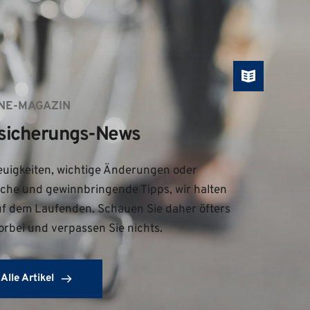
NE-MAGAZIN
sicherungs-News
uigkeiten, wichtige Änderungen oder 
iche und gewinnbringende Tipps, wir halten 
uf dem Laufenden. Schauen Sie daher öfters 
orbei und verpassen Sie nichts.
Alle Artikel