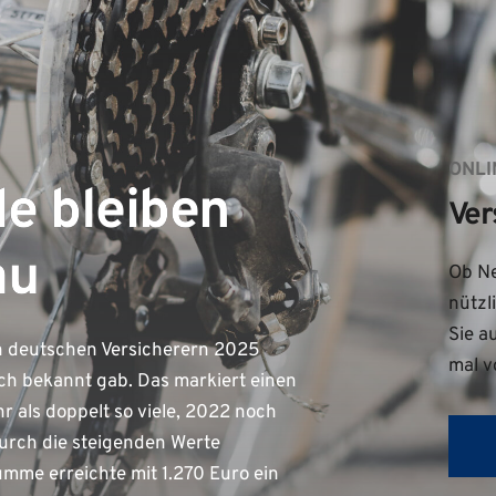
ONLI
le bleiben
Ver
au
Ob Ne
nützl
Sie a
n deutschen Versicherern 2025
mal v
h bekannt gab. Das markiert einen
r als doppelt so viele, 2022 noch
durch die steigenden Werte
umme erreichte mit 1.270 Euro ein