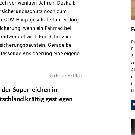
 noch vor wenigen Jahren. Deshalb
Versicherungsschutz noch zum
der GDV-Hauptgeschäftsführer Jörg
icherung, wenn ein Fahrrad bei
E
 entwendet wird. Für Schutz im
R
rsicherungsbaustein. Gerade bei
Eu
mfassende Absicherung eine eigene
S
a
At
Nächster Artikel
de
in
 der Superreichen in
la
schland kräftig gestiegen