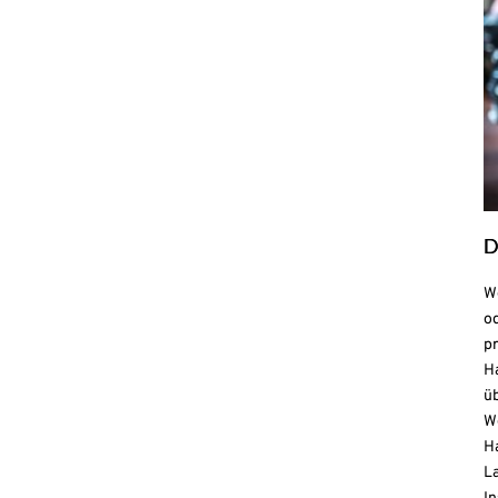
D
We
o
pr
H
ü
We
Ha
La