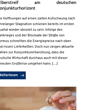
ilberstreif am deutschen
onjunkturhorizont
ie Hoffnungen auf einen zarten Aufschwung nach
hrelanger Stagnation schienen bereits im ersten
artal wieder obsolet zu sein. Infolge des
ankrieges und der Blockade der Straße von
ormus schnellten die Energiepreise nach oben
d rissen Lieferketten. Doch nun zeigen aktuelle
ahlen zur Konjunkturentwicklung, dass die
eutsche Wirtschaft durchaus auch mit dieser
rneuten Großkrise umgehen kann. […]
Weiterlesen