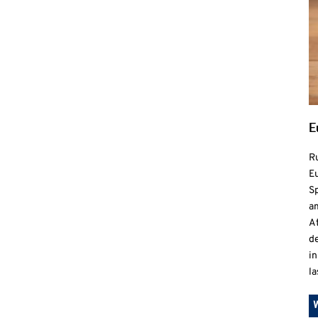
E
R
Eu
S
a
At
de
in
la