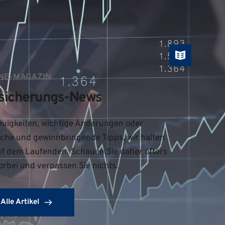
NE-MAGAZIN
sicherungs-News
uigkeiten, wichtige Änderungen oder 
iche und gewinnbringende Tipps, wir halten 
uf dem Laufenden. Schauen Sie daher öfters 
orbei und verpassen Sie nichts.
Alle Artikel