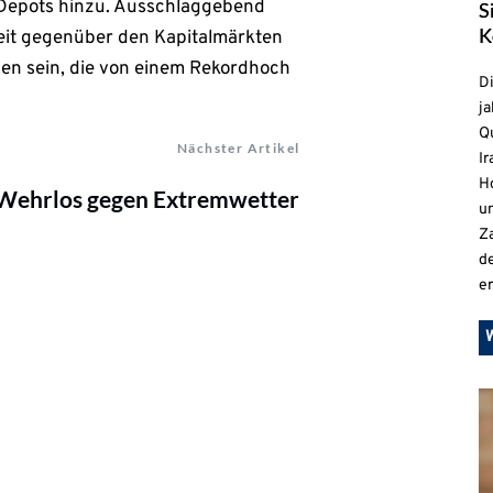
 Depots hinzu. Ausschlaggebend
S
K
eit gegenüber den Kapitalmärkten
en sein, die von einem Rekordhoch
D
ja
Qu
Nächster Artikel
Ir
H
Wehrlos gegen Extremwetter
un
Z
d
e