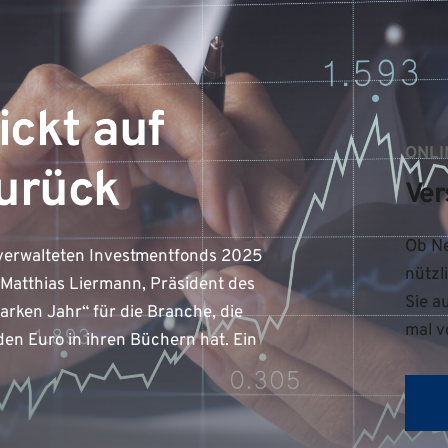
ickt auf
ONLI
zurück
Ver
Ob Ne
d verwalteten Investmentfonds 2025
nützl
r. Matthias Liermann, Präsident des
Sie a
arken Jahr“ für die Branche, die
mal v
den Euro in ihren Büchern hat. Ein