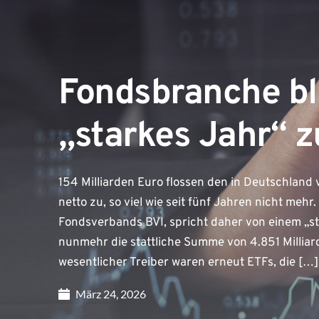
Fondsbranche bl
„starkes Jahr“ 
154 Milliarden Euro flossen den in Deutschlan
netto zu, so viel wie seit fünf Jahren nicht meh
Fondsverbands BVI, spricht daher von einem „st
nunmehr die stattliche Summe von 4.851 Milliar
wesentlicher Treiber waren erneut ETFs, die […]
März 24, 2026